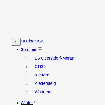
Zum
Inhalt
springen
Outdoor A-Z
Sommer
E5 Oberstdorf-Meran
GR20
Klettern
Klettersteig
Wandern
Winter