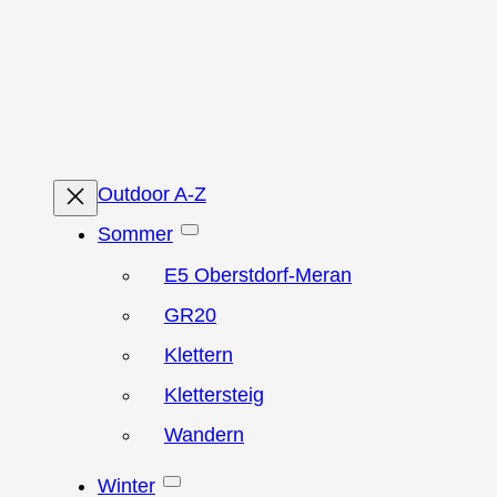
Zum
Inhalt
springen
Outdoor A-Z
Sommer
E5 Oberstdorf-Meran
GR20
Klettern
Klettersteig
Wandern
Winter