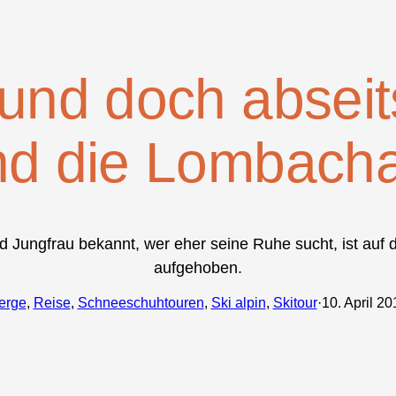
 und doch absei
nd die Lombacha
nd Jungfrau bekannt, wer eher seine Ruhe sucht, ist auf
aufgehoben.
erge
, 
Reise
, 
Schneeschuhtouren
, 
Ski alpin
, 
Skitour
·
10. April 20