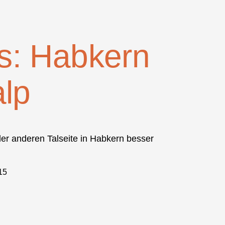
ts: Habkern
lp
 der anderen Talseite in Habkern besser
15