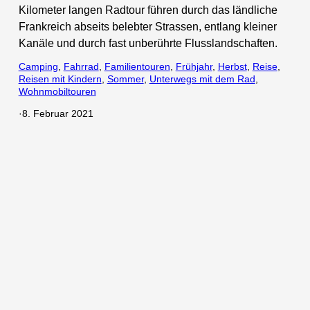
Kilometer langen Radtour führen durch das ländliche
Frankreich abseits belebter Strassen, entlang kleiner
Kanäle und durch fast unberührte Flusslandschaften.
Camping
, 
Fahrrad
, 
Familientouren
, 
Frühjahr
, 
Herbst
, 
Reise
, 
Reisen mit Kindern
, 
Sommer
, 
Unterwegs mit dem Rad
, 
Wohnmobiltouren
·
8. Februar 2021