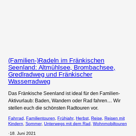
(Familien-)Radeln im Fränkischen
Seenland: Altmühlsee, Brombachsee,
Gredlradweg und Fränkischer
Wasserradweg
Das Fränkische Seenland ist ideal für den Familien-
Aktivurlaub: Baden, Wandern oder Rad fahren… Wir
stellen euch die schönsten Radtouren vor.
Fahrrad
, 
Familientouren
, 
Frühjahr
, 
Herbst
, 
Reise
, 
Reisen mit
Kindern
, 
Sommer
, 
Unterwegs mit dem Rad
, 
Wohnmobiltouren
·
18. Juni 2021