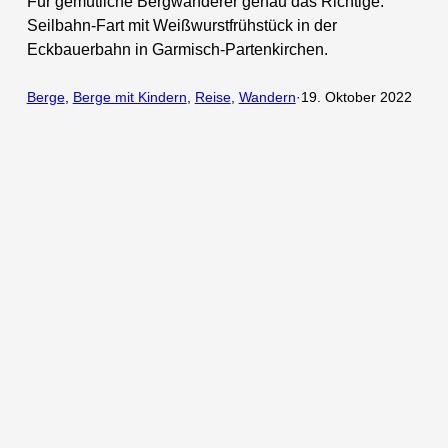
Für gemütliche Bergwanderer genau das Richtige:
Seilbahn-Fart mit Weißwurstfrühstück in der
Eckbauerbahn in Garmisch-Partenkirchen.
Berge
, 
Berge mit Kindern
, 
Reise
, 
Wandern
·
19. Oktober 2022