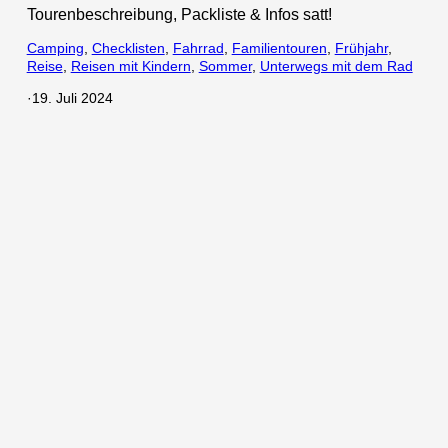
Tourenbeschreibung, Packliste & Infos satt!
Camping
, 
Checklisten
, 
Fahrrad
, 
Familientouren
, 
Frühjahr
, 
Reise
, 
Reisen mit Kindern
, 
Sommer
, 
Unterwegs mit dem Rad
·
19. Juli 2024