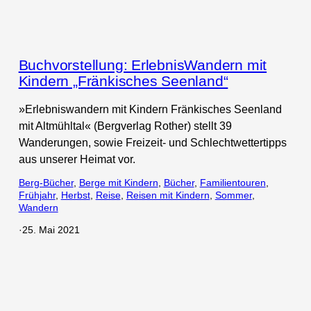
Buchvorstellung: ErlebnisWandern mit
Kindern „Fränkisches Seenland“
»Erlebniswandern mit Kindern Fränkisches Seenland
mit Altmühltal« (Bergverlag Rother) stellt 39
Wanderungen, sowie Freizeit- und Schlechtwettertipps
aus unserer Heimat vor.
Berg-Bücher
, 
Berge mit Kindern
, 
Bücher
, 
Familientouren
, 
Frühjahr
, 
Herbst
, 
Reise
, 
Reisen mit Kindern
, 
Sommer
, 
Wandern
·
25. Mai 2021