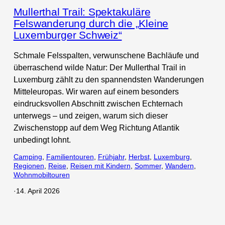
Mullerthal Trail: Spektakuläre
Felswanderung durch die „Kleine
Luxemburger Schweiz“
Schmale Felsspalten, verwunschene Bachläufe und
überraschend wilde Natur: Der Mullerthal Trail in
Luxemburg zählt zu den spannendsten Wanderungen
Mitteleuropas. Wir waren auf einem besonders
eindrucksvollen Abschnitt zwischen Echternach
unterwegs – und zeigen, warum sich dieser
Zwischenstopp auf dem Weg Richtung Atlantik
unbedingt lohnt.
Camping
, 
Familientouren
, 
Frühjahr
, 
Herbst
, 
Luxemburg
, 
Regionen
, 
Reise
, 
Reisen mit Kindern
, 
Sommer
, 
Wandern
, 
Wohnmobiltouren
·
14. April 2026