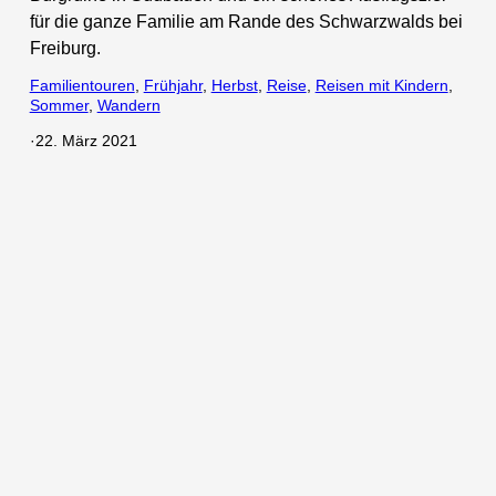
für die ganze Familie am Rande des Schwarzwalds bei
Freiburg.
Familientouren
, 
Frühjahr
, 
Herbst
, 
Reise
, 
Reisen mit Kindern
, 
Sommer
, 
Wandern
·
22. März 2021