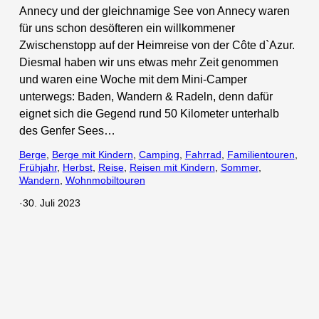
Annecy und der gleichnamige See von Annecy waren
für uns schon desöfteren ein willkommener
Zwischenstopp auf der Heimreise von der Côte d`Azur.
Diesmal haben wir uns etwas mehr Zeit genommen
und waren eine Woche mit dem Mini-Camper
unterwegs: Baden, Wandern & Radeln, denn dafür
eignet sich die Gegend rund 50 Kilometer unterhalb
des Genfer Sees…
Berge
, 
Berge mit Kindern
, 
Camping
, 
Fahrrad
, 
Familientouren
, 
Frühjahr
, 
Herbst
, 
Reise
, 
Reisen mit Kindern
, 
Sommer
, 
Wandern
, 
Wohnmobiltouren
·
30. Juli 2023