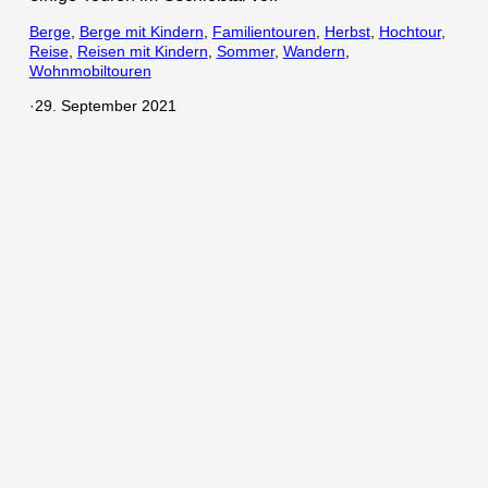
Berge
, 
Berge mit Kindern
, 
Familientouren
, 
Herbst
, 
Hochtour
, 
Reise
, 
Reisen mit Kindern
, 
Sommer
, 
Wandern
, 
Wohnmobiltouren
·
29. September 2021