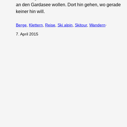
an den Gardasee wollen. Dort hin gehen, wo gerade
keiner hin will.
Berge
, 
Klettern
, 
Reise
, 
Ski alpin
, 
Skitour
, 
Wandern
·
7. April 2015