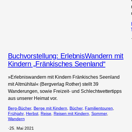
Buchvorstellung: ErlebnisWandern mit
Kindern „Fränkisches Seenland“
»Erlebniswandern mit Kindern Fränkisches Seenland
mit Altmühltal« (Bergverlag Rother) stellt 39
Wanderungen, sowie Freizeit- und Schlechtwettertipps
aus unserer Heimat vor.
Berg-Bücher
, 
Berge mit Kindern
, 
Bücher
, 
Familientouren
, 
Frühjahr
, 
Herbst
, 
Reise
, 
Reisen mit Kindern
, 
Sommer
, 
Wandern
·
25. Mai 2021