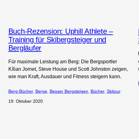
Buch-Rezension: Uphill Athlete –
Training für Skibergsteiger und
Bergläufer
Für maximale Leistung am Berg: Die Bergsportler
Kílian Jornet, Steve House und Scott Johnston zeigen,
wie man Kraft, Ausdauer und Fitness steigern kann.
Berg-Bücher
, 
Berge
, 
Besser Bergsteigen
, 
Bücher
, 
Skitour
·
19. Oktober 2020