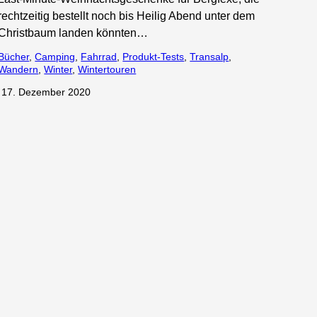
rechtzeitig bestellt noch bis Heilig Abend unter dem
Christbaum landen könnten…
Bücher
, 
Camping
, 
Fahrrad
, 
Produkt-Tests
, 
Transalp
, 
Wandern
, 
Winter
, 
Wintertouren
·
17. Dezember 2020