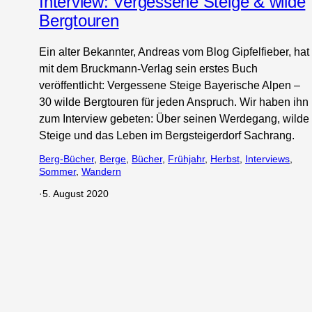
Interview: Vergessene Steige & wilde
Bergtouren
Ein alter Bekannter, Andreas vom Blog Gipfelfieber, hat
mit dem Bruckmann-Verlag sein erstes Buch
veröffentlicht: Vergessene Steige Bayerische Alpen –
30 wilde Bergtouren für jeden Anspruch. Wir haben ihn
zum Interview gebeten: Über seinen Werdegang, wilde
Steige und das Leben im Bergsteigerdorf Sachrang.
Berg-Bücher
, 
Berge
, 
Bücher
, 
Frühjahr
, 
Herbst
, 
Interviews
, 
Sommer
, 
Wandern
·
5. August 2020