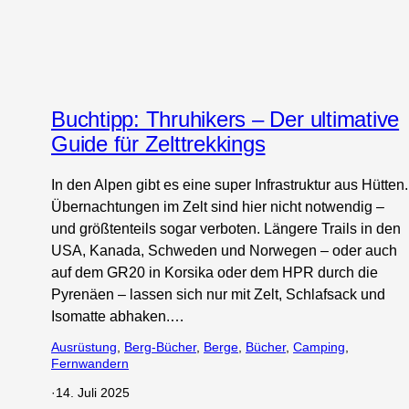
Buchtipp: Thruhikers – Der ultimative
Guide für Zelttrekkings
In den Alpen gibt es eine super Infrastruktur aus Hütten.
Übernachtungen im Zelt sind hier nicht notwendig –
und größtenteils sogar verboten. Längere Trails in den
USA, Kanada, Schweden und Norwegen – oder auch
auf dem GR20 in Korsika oder dem HPR durch die
Pyrenäen – lassen sich nur mit Zelt, Schlafsack und
Isomatte abhaken.…
Ausrüstung
, 
Berg-Bücher
, 
Berge
, 
Bücher
, 
Camping
, 
Fernwandern
·
14. Juli 2025