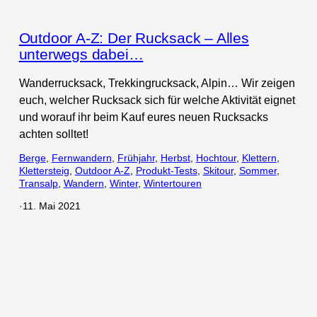
Outdoor A-Z: Der Rucksack – Alles
unterwegs dabei…
Wanderrucksack, Trekkingrucksack, Alpin… Wir zeigen
euch, welcher Rucksack sich für welche Aktivität eignet
und worauf ihr beim Kauf eures neuen Rucksacks
achten solltet!
Berge
, 
Fernwandern
, 
Frühjahr
, 
Herbst
, 
Hochtour
, 
Klettern
, 
Klettersteig
, 
Outdoor A-Z
, 
Produkt-Tests
, 
Skitour
, 
Sommer
, 
Transalp
, 
Wandern
, 
Winter
, 
Wintertouren
·
11. Mai 2021