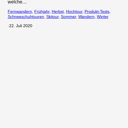
welche…
Fernwandern
, 
Frühjahr
, 
Herbst
, 
Hochtour
, 
Produkt-Tests
, 
Schneeschuhtouren
, 
Skitour
, 
Sommer
, 
Wandern
, 
Winter
·
22. Juli 2020