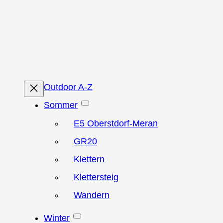
Zum
Inhalt
springen
Outdoor A-Z
Sommer
E5 Oberstdorf-Meran
GR20
Klettern
Klettersteig
Wandern
Winter