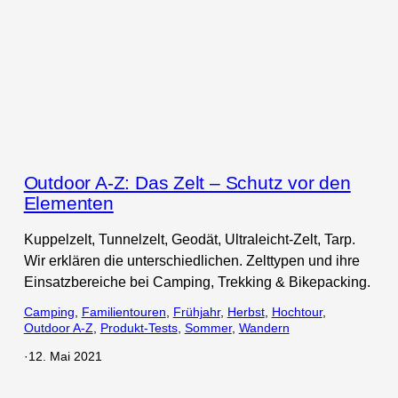
Outdoor A-Z: Das Zelt – Schutz vor den
Elementen
Kuppelzelt, Tunnelzelt, Geodät, Ultraleicht-Zelt, Tarp.
Wir erklären die unterschiedlichen. Zelttypen und ihre
Einsatzbereiche bei Camping, Trekking & Bikepacking.
Camping
, 
Familientouren
, 
Frühjahr
, 
Herbst
, 
Hochtour
, 
Outdoor A-Z
, 
Produkt-Tests
, 
Sommer
, 
Wandern
·
12. Mai 2021