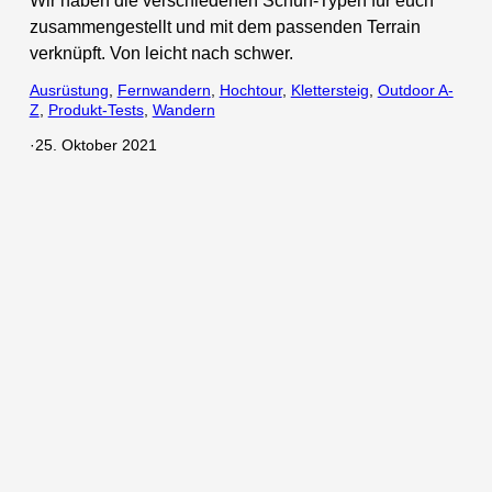
Wir haben die verschiedenen Schuh-Typen für euch
zusammengestellt und mit dem passenden Terrain
verknüpft. Von leicht nach schwer.
Ausrüstung
, 
Fernwandern
, 
Hochtour
, 
Klettersteig
, 
Outdoor A-
Z
, 
Produkt-Tests
, 
Wandern
·
25. Oktober 2021