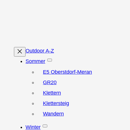
Zum
Inhalt
springen
Outdoor A-Z
Sommer
E5 Oberstdorf-Meran
GR20
Klettern
Klettersteig
Wandern
Winter