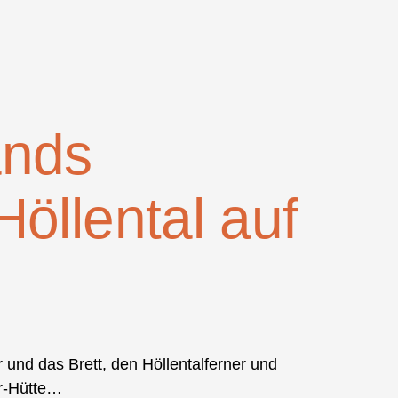
ands
öllental auf
 und das Brett, den Höllentalferner und
er-Hütte…