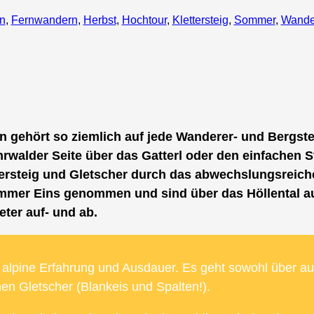
n
, 
Fernwandern
, 
Herbst
, 
Hochtour
, 
Klettersteig
, 
Sommer
, 
Wande
n gehört so ziemlich auf jede Wanderer- und Bergste
walder Seite über das Gatterl oder den einfachen St
steig und Gletscher durch das abwechslungsreiche 
mmer Eins genommen und sind über das Höllental auf
er auf- und ab.
t alpine Erfahrung und Ausdauer. Es geht sowohl über au
en Gletscher (Blankeis und Spalten!).