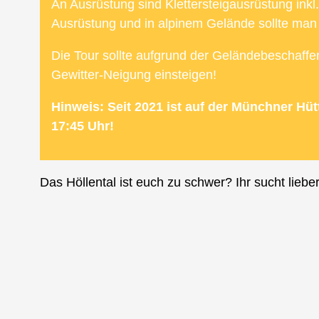
An Ausrüstung sind Klettersteigausrüstung ink
Ausrüstung und in alpinem Gelände sollte man 
Die Tour sollte aufgrund der Geländebeschaffen
Gewitter-Neigung einsteigen!
Hinweis: Seit 2021 ist auf der Münchner Hü
17:45 Uhr!
Das Höllental ist euch zu schwer? Ihr sucht liebe