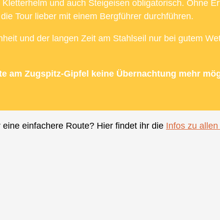
l. Kletterhelm und auch Steigeisen obligatorisch. Ohne 
die Tour lieber mit einem Bergführer durchführen.
heit und der langen Zeit am Stahlseil nur bei gutem Wet
tte am Zugspitz-Gipfel keine Übernachtung mehr mögl
r eine einfachere Route? Hier findet ihr die
Infos zu allen