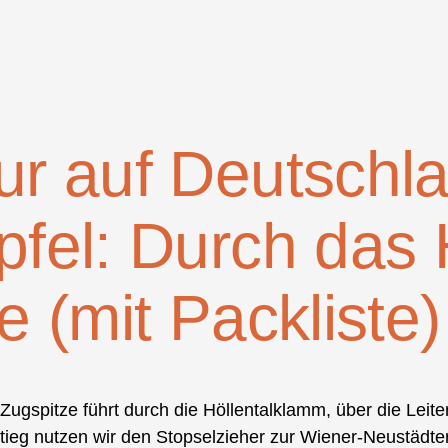
ur auf Deutschl
fel: Durch das H
e (mit Packliste)
ugspitze führt durch die Höllentalklamm, über die Leiter
bstieg nutzen wir den Stopselzieher zur Wiener-Neustädt