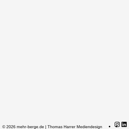
Ins
© 2026 mehr-berge.de | Thomas Harrer Mediendesign