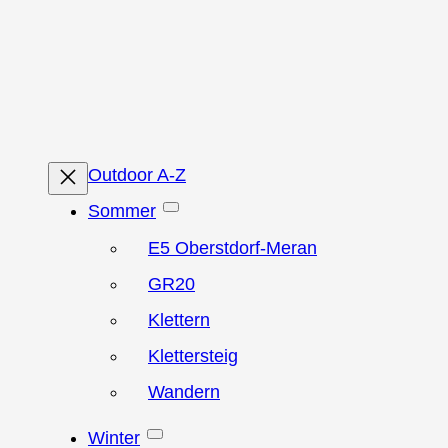
Zum
Inhalt
springen
Outdoor A-Z
Sommer
E5 Oberstdorf-Meran
GR20
Klettern
Klettersteig
Wandern
Winter