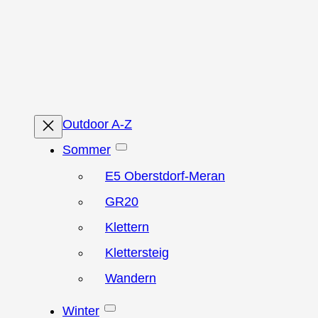
Zum
Inhalt
springen
Outdoor A-Z
Sommer
E5 Oberstdorf-Meran
GR20
Klettern
Klettersteig
Wandern
Winter