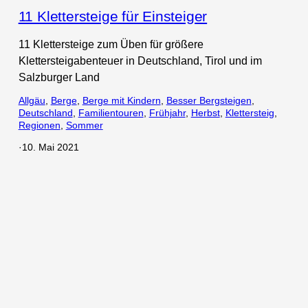
11 Klettersteige für Einsteiger
11 Klettersteige zum Üben für größere
Klettersteigabenteuer in Deutschland, Tirol und im
Salzburger Land
Allgäu
, 
Berge
, 
Berge mit Kindern
, 
Besser Bergsteigen
, 
Deutschland
, 
Familientouren
, 
Frühjahr
, 
Herbst
, 
Klettersteig
, 
Regionen
, 
Sommer
·
10. Mai 2021