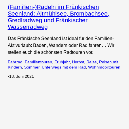
(Familien-)Radeln im Fränkischen
Seenland: Altmühlsee, Brombachsee,
Gredlradweg und Fränkischer
Wasserradweg
Das Fränkische Seenland ist ideal für den Familien-
Aktivurlaub: Baden, Wandern oder Rad fahren… Wir
stellen euch die schönsten Radtouren vor.
Fahrrad
, 
Familientouren
, 
Frühjahr
, 
Herbst
, 
Reise
, 
Reisen mit
Kindern
, 
Sommer
, 
Unterwegs mit dem Rad
, 
Wohnmobiltouren
·
18. Juni 2021