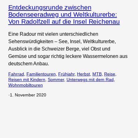
Entdeckungsrunde zwischen
Bodenseeradweg und Weltkulturerbe:
Von Radolfzell auf die Insel Reichenau
Eine Radour mit vielen unterschiedlichen
Sehenswürdigkeiten – See, Insel, Weltkulturerbe,
Ausblick in die Schweizer Berge, viel Obst und
Gemüse und sogar richtig leckere Wassermelonen aus
deutschem Anbau.
Fahrrad
, 
Familientouren
, 
Frühjahr
, 
Herbst
, 
MTB
, 
Reise
, 
Reisen mit Kindern
, 
Sommer
, 
Unterwegs mit dem Rad
, 
Wohnmobiltouren
·
1. November 2020