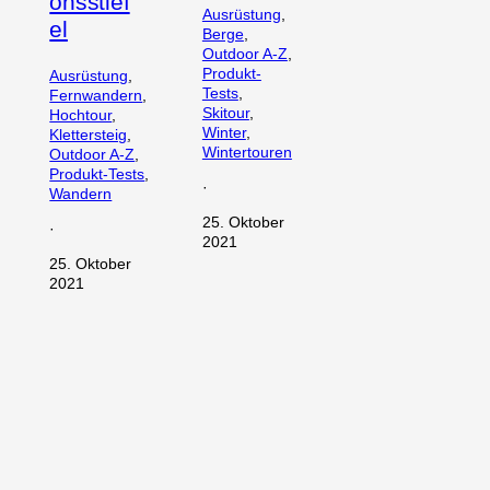
onsstief
Ausrüstung
, 
el
Berge
, 
Outdoor A-Z
, 
Produkt-
Ausrüstung
, 
Tests
, 
Fernwandern
, 
Skitour
, 
Hochtour
, 
Winter
, 
Klettersteig
, 
Wintertouren
Outdoor A-Z
, 
Produkt-Tests
, 
·
Wandern
25. Oktober
·
2021
25. Oktober
2021