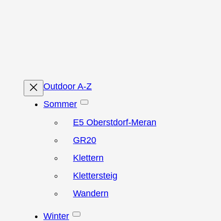
Zum
Inhalt
springen
Outdoor A-Z
Sommer
E5 Oberstdorf-Meran
GR20
Klettern
Klettersteig
Wandern
Winter