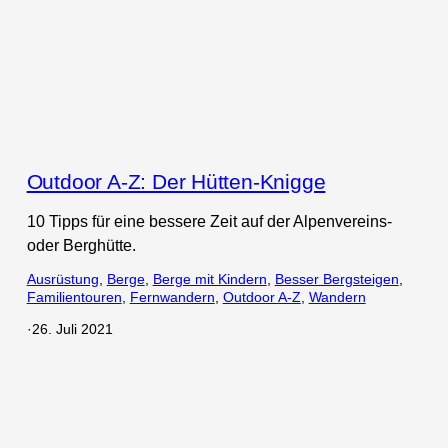
Outdoor A-Z: Der Hütten-Knigge
10 Tipps für eine bessere Zeit auf der Alpenvereins-
oder Berghütte.
Ausrüstung
, 
Berge
, 
Berge mit Kindern
, 
Besser Bergsteigen
, 
Familientouren
, 
Fernwandern
, 
Outdoor A-Z
, 
Wandern
·
26. Juli 2021