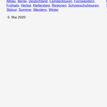
Allgäu
, 
Berge
, 
Deutschland
, 
Familientouren
, 
Fernwandern
, 
Frühjahr
, 
Herbst
, 
Klettersteig
, 
Regionen
, 
Schneeschuhtouren
, 
Skitour
, 
Sommer
, 
Wandern
, 
Winter
·
5. Mai 2020