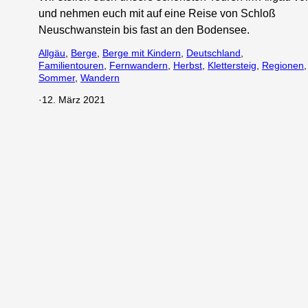
und nehmen euch mit auf eine Reise von Schloß
Neuschwanstein bis fast an den Bodensee.
Allgäu
, 
Berge
, 
Berge mit Kindern
, 
Deutschland
, 
Familientouren
, 
Fernwandern
, 
Herbst
, 
Klettersteig
, 
Regionen
,
Sommer
, 
Wandern
·
12. März 2021