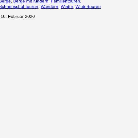
Berge
, 
Berge mit Kindern
, 
Familientouren
, 
Schneeschuhtouren
, 
Wandern
, 
Winter
, 
Wintertouren
·
16. Februar 2020