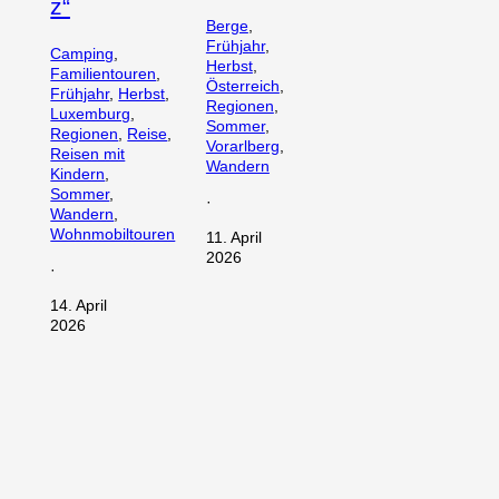
z“
Berge
, 
Frühjahr
, 
Camping
, 
Herbst
, 
Familientouren
, 
Österreich
, 
Frühjahr
, 
Herbst
, 
Regionen
, 
Luxemburg
, 
Sommer
, 
Regionen
, 
Reise
, 
Vorarlberg
, 
Reisen mit
Wandern
Kindern
, 
Sommer
, 
·
Wandern
, 
Wohnmobiltouren
11. April
2026
·
14. April
2026