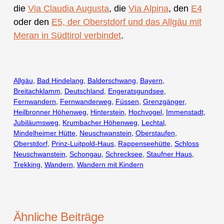
die
Via Claudia Augusta
, die
Via Alpina
, den
E4
oder den
E5, der Oberstdorf und das Allgäu mit
Meran in Südtirol verbindet
.
Allgäu
, 
Bad Hindelang
, 
Balderschwang
, 
Bayern
, 
Breitachklamm
, 
Deutschland
, 
Engeratsgundsee
, 
Fernwandern
, 
Fernwanderweg
, 
Füssen
, 
Grenzgänger
, 
Heilbronner Höhenweg
, 
Hinterstein
, 
Hochvogel
, 
Immenstadt
, 
Jubiläumsweg
, 
Krumbacher Höhenweg
, 
Lechtal
, 
Mindelheimer Hütte
, 
Neuschwanstein
, 
Oberstaufen
, 
Oberstdorf
, 
Prinz-Luitpold-Haus
, 
Rappenseehütte
, 
Schloss
Neuschwanstein
, 
Schongau
, 
Schrecksee
, 
Staufner Haus
, 
Trekking
, 
Wandern
, 
Wandern mit Kindern
Ähnliche Beiträge