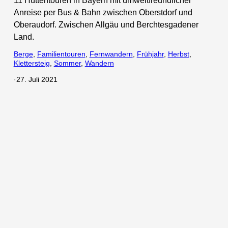
11 Hüttentouren in Bayern mit umweltfreundlicher
Anreise per Bus & Bahn zwischen Oberstdorf und
Oberaudorf. Zwischen Allgäu und Berchtesgadener
Land.
Berge
, 
Familientouren
, 
Fernwandern
, 
Frühjahr
, 
Herbst
, 
Klettersteig
, 
Sommer
, 
Wandern
·
27. Juli 2021