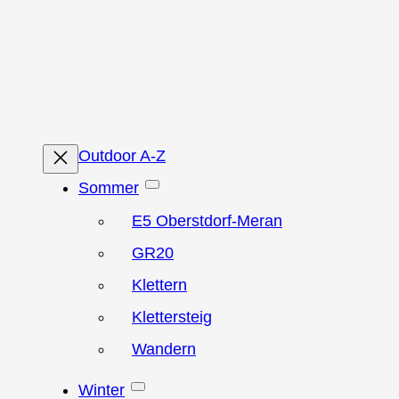
Zum
Inhalt
springen
Outdoor A-Z
Sommer
E5 Oberstdorf-Meran
GR20
Klettern
Klettersteig
Wandern
Winter