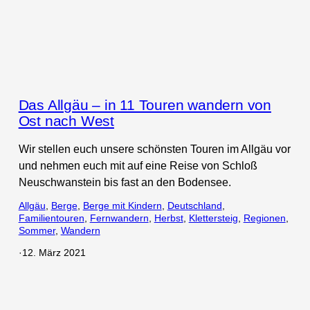
Das Allgäu – in 11 Touren wandern von
Ost nach West
Wir stellen euch unsere schönsten Touren im Allgäu vor
und nehmen euch mit auf eine Reise von Schloß
Neuschwanstein bis fast an den Bodensee.
Allgäu
, 
Berge
, 
Berge mit Kindern
, 
Deutschland
, 
Familientouren
, 
Fernwandern
, 
Herbst
, 
Klettersteig
, 
Regionen
, 
Sommer
, 
Wandern
·
12. März 2021