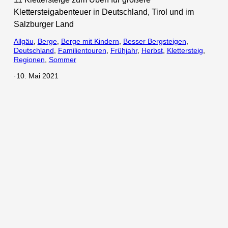
Klettersteigabenteuer in Deutschland, Tirol und im
Salzburger Land
Allgäu
, 
Berge
, 
Berge mit Kindern
, 
Besser Bergsteigen
, 
Deutschland
, 
Familientouren
, 
Frühjahr
, 
Herbst
, 
Klettersteig
, 
Regionen
, 
Sommer
·
10. Mai 2021