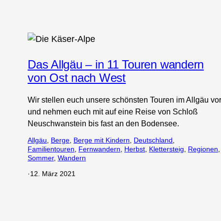
Das Allgäu – in 11 Touren wandern
von Ost nach West
Wir stellen euch unsere schönsten Touren im Allgäu vo
und nehmen euch mit auf eine Reise von Schloß
Neuschwanstein bis fast an den Bodensee.
Allgäu
, 
Berge
, 
Berge mit Kindern
, 
Deutschland
, 
Familientouren
, 
Fernwandern
, 
Herbst
, 
Klettersteig
, 
Regionen
,
Sommer
, 
Wandern
·
12. März 2021