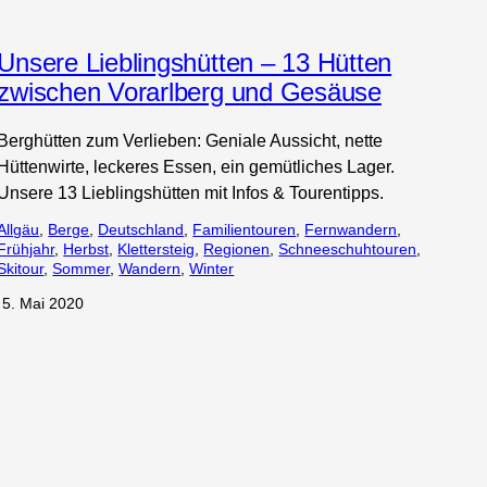
Unsere Lieblingshütten – 13 Hütten
zwischen Vorarlberg und Gesäuse
Berghütten zum Verlieben: Geniale Aussicht, nette
Hüttenwirte, leckeres Essen, ein gemütliches Lager.
Unsere 13 Lieblingshütten mit Infos & Tourentipps.
Allgäu
, 
Berge
, 
Deutschland
, 
Familientouren
, 
Fernwandern
, 
Frühjahr
, 
Herbst
, 
Klettersteig
, 
Regionen
, 
Schneeschuhtouren
, 
Skitour
, 
Sommer
, 
Wandern
, 
Winter
·
5. Mai 2020