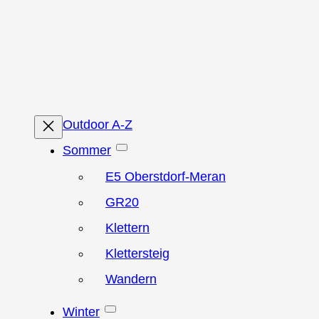
Zum
Inhalt
springen
Outdoor A-Z
Sommer
E5 Oberstdorf-Meran
GR20
Klettern
Klettersteig
Wandern
Winter