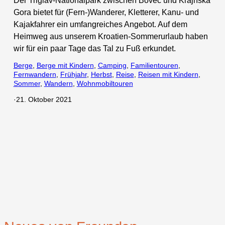
Der Triglav-Nationalpark zwischen Bovec und Krajnska
Gora bietet für (Fern-)Wanderer, Kletterer, Kanu- und
Kajakfahrer ein umfangreiches Angebot. Auf dem
Heimweg aus unserem Kroatien-Sommerurlaub haben
wir für ein paar Tage das Tal zu Fuß erkundet.
Berge
, 
Berge mit Kindern
, 
Camping
, 
Familientouren
, 
Fernwandern
, 
Frühjahr
, 
Herbst
, 
Reise
, 
Reisen mit Kindern
, 
Sommer
, 
Wandern
, 
Wohnmobiltouren
·
21. Oktober 2021