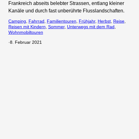
Frankreich abseits belebter Strassen, entlang kleiner
Kanäle und durch fast unberührte Flusslandschaften.
Camping
, 
Fahrrad
, 
Familientouren
, 
Frühjahr
, 
Herbst
, 
Reise
, 
Reisen mit Kindern
, 
Sommer
, 
Unterwegs mit dem Rad
, 
Wohnmobiltouren
·
8. Februar 2021