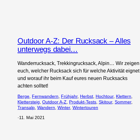
Outdoor A-Z: Der Rucksack – Alles
unterwegs dabei…
Wanderrucksack, Trekkingrucksack, Alpin… Wir zeigen
euch, welcher Rucksack sich für welche Aktivität eignet
und worauf ihr beim Kauf eures neuen Rucksacks
achten solltet!
Berge
, 
Fernwandern
, 
Frühjahr
, 
Herbst
, 
Hochtour
, 
Klettern
, 
Klettersteig
, 
Outdoor A-Z
, 
Produkt-Tests
, 
Skitour
, 
Sommer
, 
Transalp
, 
Wandern
, 
Winter
, 
Wintertouren
·
11. Mai 2021