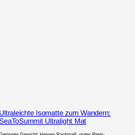
Ultraleichte Isomatte zum Wandern:
SeaToSummit Ultralight Mat
Geringes Gewicht, kleines Packmaß, gutes Preis-