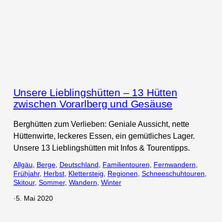
Unsere Lieblingshütten – 13 Hütten
zwischen Vorarlberg und Gesäuse
Berghütten zum Verlieben: Geniale Aussicht, nette
Hüttenwirte, leckeres Essen, ein gemütliches Lager.
Unsere 13 Lieblingshütten mit Infos & Tourentipps.
Allgäu
, 
Berge
, 
Deutschland
, 
Familientouren
, 
Fernwandern
, 
Frühjahr
, 
Herbst
, 
Klettersteig
, 
Regionen
, 
Schneeschuhtouren
, 
Skitour
, 
Sommer
, 
Wandern
, 
Winter
·
5. Mai 2020