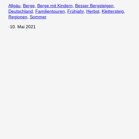
Allgäu
, 
Berge
, 
Berge mit Kindern
, 
Besser Bergsteigen
, 
Deutschland
, 
Familientouren
, 
Frühjahr
, 
Herbst
, 
Klettersteig
, 
Regionen
, 
Sommer
·
10. Mai 2021