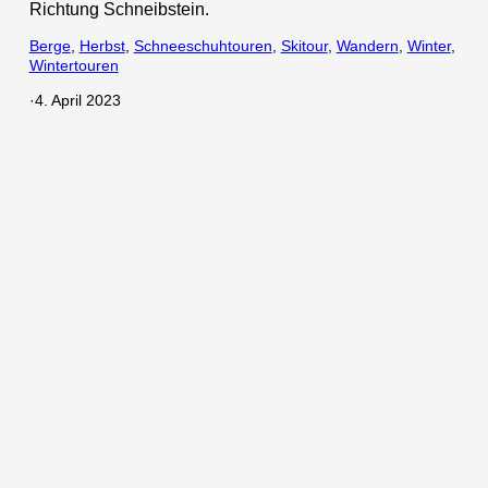
Richtung Schneibstein.
Berge
, 
Herbst
, 
Schneeschuhtouren
, 
Skitour
, 
Wandern
, 
Winter
, 
Wintertouren
·
4. April 2023