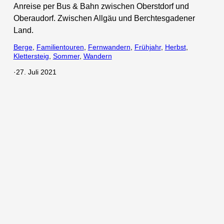
Anreise per Bus & Bahn zwischen Oberstdorf und
Oberaudorf. Zwischen Allgäu und Berchtesgadener
Land.
Berge
, 
Familientouren
, 
Fernwandern
, 
Frühjahr
, 
Herbst
, 
Klettersteig
, 
Sommer
, 
Wandern
·
27. Juli 2021