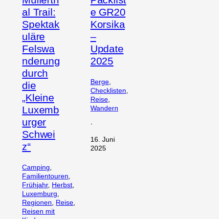
al Trail:
e GR20
Spektak
Korsika
uläre
–
Felswa
Update
nderung
2025
durch
Berge
, 
die
Checklisten
, 
„Kleine
Reise
, 
Luxemb
Wandern
urger
·
Schwei
16. Juni
z“
2025
Camping
, 
Familientouren
, 
Frühjahr
, 
Herbst
, 
Luxemburg
, 
Regionen
, 
Reise
, 
Reisen mit