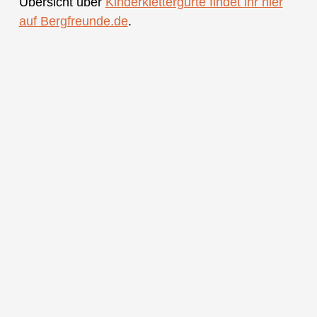
Übersicht über
Kinderklettergurte findet ihr hier
auf Bergfreunde.de
.