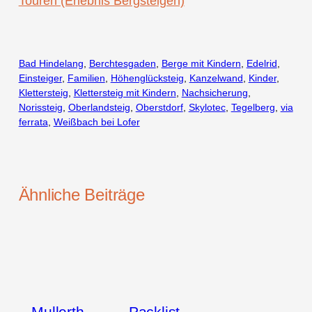
Touren (Erlebnis Bergsteigen)
Bad Hindelang
, 
Berchtesgaden
, 
Berge mit Kindern
, 
Edelrid
, 
Einsteiger
, 
Familien
, 
Höhenglücksteig
, 
Kanzelwand
, 
Kinder
, 
Klettersteig
, 
Klettersteig mit Kindern
, 
Nachsicherung
, 
Norissteig
, 
Oberlandsteig
, 
Oberstdorf
, 
Skylotec
, 
Tegelberg
, 
via
ferrata
, 
Weißbach bei Lofer
Ähnliche Beiträge
Mullerth
Packlist