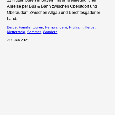
11 Hüttentouren in Bayern mit umweltfreundlicher
Anreise per Bus & Bahn zwischen Oberstdorf und
Oberaudorf. Zwischen Allgäu und Berchtesgadener
Land.
Berge
, 
Familientouren
, 
Fernwandern
, 
Frühjahr
, 
Herbst
, 
Klettersteig
, 
Sommer
, 
Wandern
·
27. Juli 2021