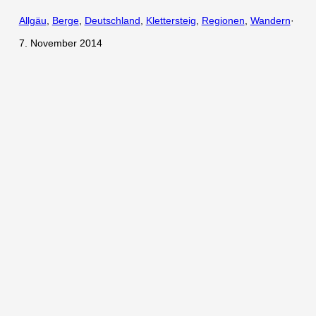
Allgäu
, 
Berge
, 
Deutschland
, 
Klettersteig
, 
Regionen
, 
Wandern
·
7. November 2014