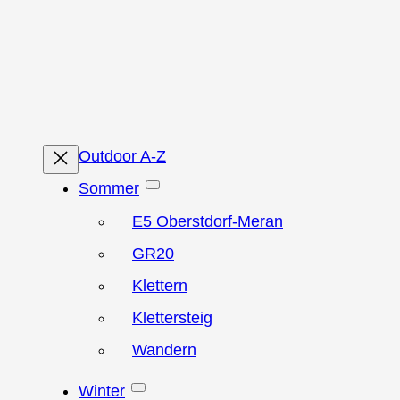
Zum
Inhalt
springen
Outdoor A-Z
Sommer
E5 Oberstdorf-Meran
GR20
Klettern
Klettersteig
Wandern
Winter