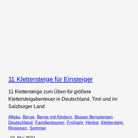
11 Klettersteige für Einsteiger
11 Klettersteige zum Üben für größere
Klettersteigabenteuer in Deutschland, Tirol und im
Salzburger Land
Allgäu
, 
Berge
, 
Berge mit Kindern
, 
Besser Bergsteigen
, 
Deutschland
, 
Familientouren
, 
Frühjahr
, 
Herbst
, 
Klettersteig
, 
Regionen
, 
Sommer
·
10. Mai 2021