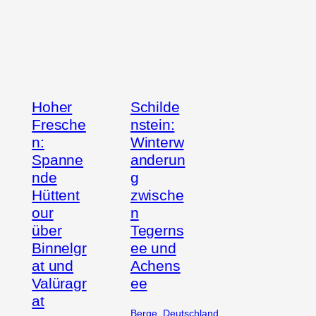
Hoher
Schilde
Fresche
nstein:
n:
Winterw
Spanne
anderun
nde
g
Hüttent
zwische
our
n
über
Tegerns
Binnelgr
ee und
at und
Achens
Valüragr
ee
at
Berge
, 
Deutschland
, 