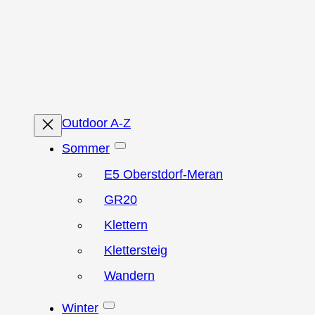
Zum
Inhalt
springen
Outdoor A-Z
Sommer
E5 Oberstdorf-Meran
GR20
Klettern
Klettersteig
Wandern
Winter