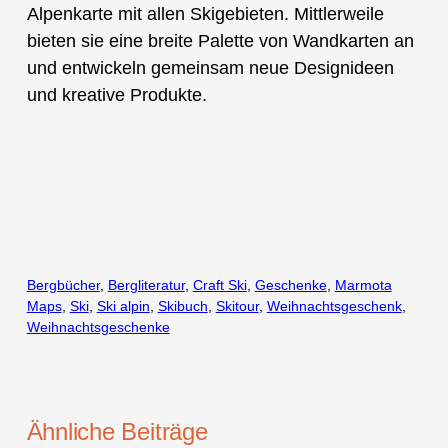
Alpenkarte mit allen Skigebieten. Mittlerweile
bieten sie eine breite Palette von Wandkarten an
und entwickeln gemeinsam neue Designideen
und kreative Produkte.
Bergbücher
, 
Bergliteratur
, 
Craft Ski
, 
Geschenke
, 
Marmota
Maps
, 
Ski
, 
Ski alpin
, 
Skibuch
, 
Skitour
, 
Weihnachtsgeschenk
, 
Weihnachtsgeschenke
Ähnliche Beiträge