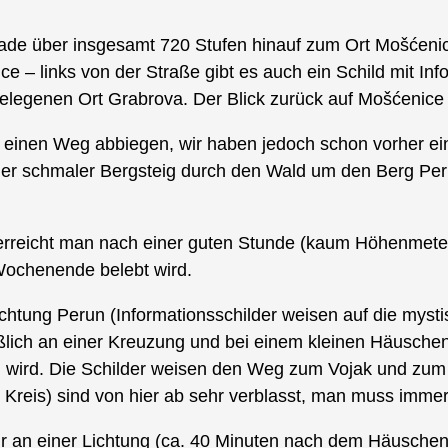
de über insgesamt 720 Stufen hinauf zum Ort Mošćenic
ce – links von der Straße gibt es auch ein Schild mit I
elegenen Ort Grabrova. Der Blick zurück auf Mošćenice 
f einen Weg abbiegen, wir haben jedoch schon vorher ei
ner schmaler Bergsteig durch den Wald um den Berg Peru
rreicht man nach einer guten Stunde (kaum Höhenmeter)
Wochenende belebt wird.
chtung Perun (Informationsschilder weisen auf die mysti
ßlich an einer Kreuzung und bei einem kleinen Häusche
n wird. Die Schilder weisen den Weg zum Vojak und zum
 Kreis) sind von hier ab sehr verblasst, man muss imme
ur an einer Lichtung (ca. 40 Minuten nach dem Häuschen