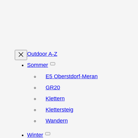
Zum
Inhalt
springen
Outdoor A-Z
Sommer
E5 Oberstdorf-Meran
GR20
Klettern
Klettersteig
Wandern
Winter