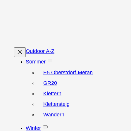
Zum
Inhalt
springen
Outdoor A-Z
Sommer
E5 Oberstdorf-Meran
GR20
Klettern
Klettersteig
Wandern
Winter