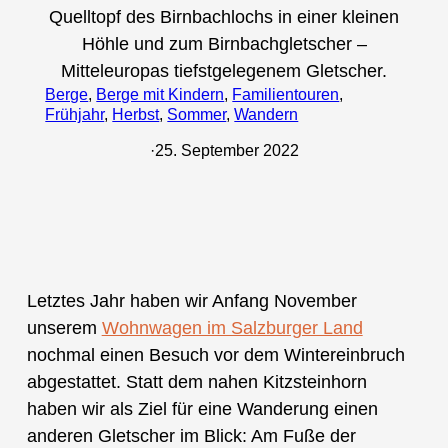
Quelltopf des Birnbachlochs in einer kleinen
Höhle und zum Birnbachgletscher –
Mitteleuropas tiefstgelegenem Gletscher.
Berge
, 
Berge mit Kindern
, 
Familientouren
, 
Frühjahr
, 
Herbst
, 
Sommer
, 
Wandern
·
25. September 2022
Letztes Jahr haben wir Anfang November
unserem
Wohnwagen im Salzburger Land
nochmal einen Besuch vor dem Wintereinbruch
abgestattet. Statt dem nahen Kitzsteinhorn
haben wir als Ziel für eine Wanderung einen
anderen Gletscher im Blick: Am Fuße der