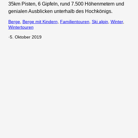
35km Pisten, 6 Gipfeln, rund 7.500 Höhenmetern und
genialen Ausblicken unterhalb des Hochkönigs.
Berge
, 
Berge mit Kindern
, 
Familientouren
, 
Ski alpin
, 
Winter
, 
Wintertouren
·
5. Oktober 2019