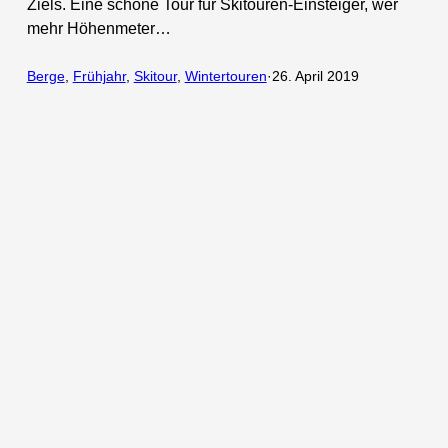
Ziels. Eine schöne Tour für Skitouren-Einsteiger, wer
mehr Höhenmeter…
Berge
, 
Frühjahr
, 
Skitour
, 
Wintertouren
·
26. April 2019